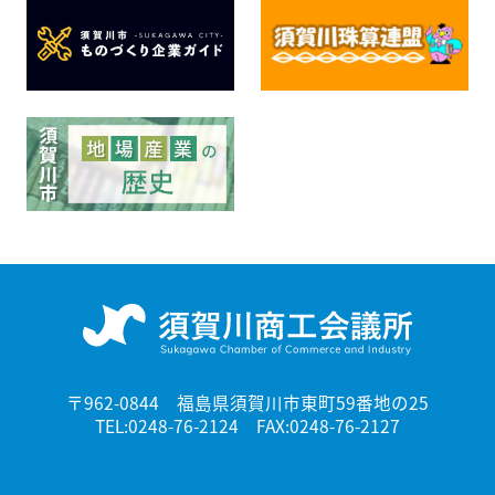
〒962-0844 福島県須賀川市東町59番地の25
TEL:0248-76-2124 FAX:0248-76-2127