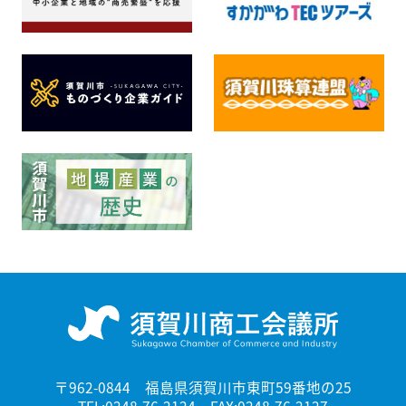
〒962-0844 福島県須賀川市東町59番地の25
TEL:0248-76-2124 FAX:0248-76-2127