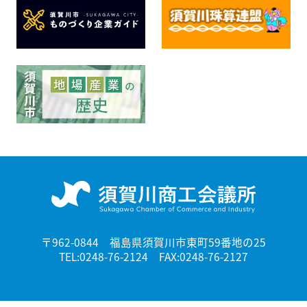
〒962-0844 福島県須賀川市東町59番地の25
TEL:0248-76-2124 FAX:0248-76-2127