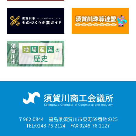
〒962-0844 福島県須賀川市東町59番地の25
TEL:0248-76-2124 FAX:0248-76-2127